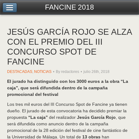
FANCINE 2018
JESÚS GARCÍA ROJO SE ALZA
CON EL PREMIO DEL III
CONCURSO SPOT DE
FANCINE
DESTACADAS
,
NOTICIAS
By redactores
julio 26th, 2018
El jurado ha distinguido con los 3000 euros a la obra “La
caja”, que será difundida dentro de la campaña
promocional del festival
Los tres mil euros del III Concurso Spot de Fancine ya tienen
dueño. El jurado de esta convocatoria ha decidido premiar la
propuesta
“La caja”
del realizador
Jesús García Rojo
, que
será difundida como anuncio dentro de la campaña
promocional de la 28 edición del festival de cine fantástico de
la Universidad de Málaga. Un total de
13 obras
han