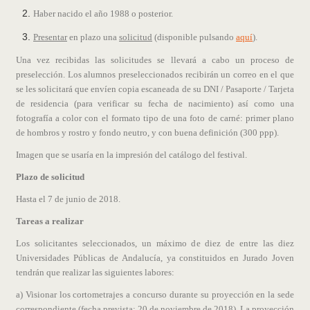
Haber nacido el año 1988 o posterior.
Presentar
en plazo una
solicitud
(disponible pulsando
aquí
).
Una vez recibidas las solicitudes se llevará a cabo un proceso de
preselección. Los alumnos preseleccionados recibirán un correo en el que
se les solicitará que envíen copia escaneada de su DNI / Pasaporte / Tarjeta
de residencia (para verificar su fecha de nacimiento) así como una
fotografía a color con el formato tipo de una foto de carné: primer plano
de hombros y rostro y fondo neutro, y con buena definición (300 ppp).
Imagen que se usaría en la impresión del catálogo del festival.
Plazo de solicitud
Hasta el 7 de junio de 2018.
Tareas a realizar
Los solicitantes seleccionados, un máximo de diez de entre las diez
Universidades Públicas de Andalucía, ya constituidos en Jurado Joven
tendrán que realizar las siguientes labores:
a) Visionar los cortometrajes a concurso durante su proyección en la sede
correspondiente (fecha prevista: 20 de noviembre de 2018). La proyección