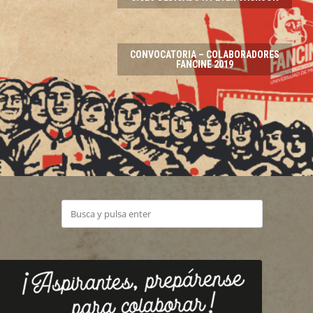
CONVOCATORIA – COLABORADORES
FANCINE 2019
TALLER DE ELABORACIÓN DE CERVEZA
FANCINE PRESENTA “LA CROQUETA
RUSA”, EL SPOT PARA SU 29 EDICIÓN
CONCURSO #29FANCINESLOGAN