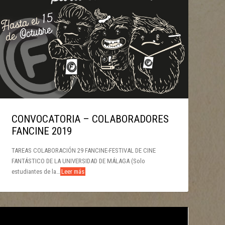
‘VIVARIUM’ SERÁ LA PELÍCULA
INAUGURAL DEL 29 FANCINE
CONVOCATORIA – COLABORADORES
FANCINE 2019
TAREAS COLABORACIÓN 29 FANCINE-FESTIVAL DE CINE
FANTÁSTICO DE LA UNIVERSIDAD DE MÁLAGA (Solo
estudiantes de la…
Leer más