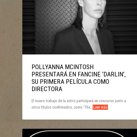
POLLYANNA MCINTOSH
PRESENTARÁ EN FANCINE ‘DARLIN’,
SU PRIMERA PELÍCULA COMO
DIRECTORA
El nuevo trabajo de la actriz participará en concurso junto a
otros títulos confirmados, como ‘The…
Leer más