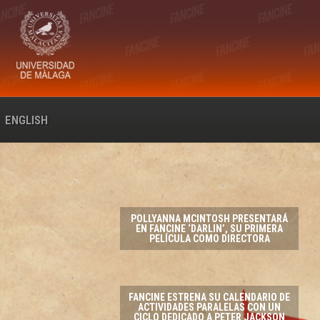
ENGLISH
POLLYANNA MCINTOSH PRESENTARÁ
EN FANCINE ‘DARLIN’, SU PRIMERA
NE
PELÍCULA COMO DIRECTORA
ECTORA
FANCINE ESTRENA SU CALENDARIO DE
ACTIVIDADES PARALELAS CON UN
CICLO DEDICADO A PETER JACKSON