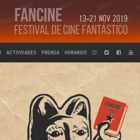
N
ACTIVIDADES
PRENSA
HORARIOS
.
.
.
.
SH PRESENTARÁ EN FANCI
MERA PELÍCULA COMO DIR