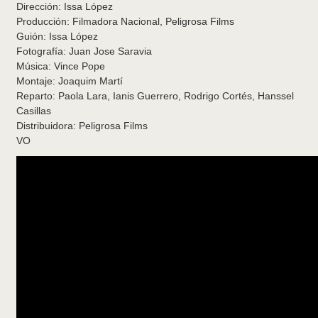
Dirección: Issa López
Producción: Filmadora Nacional, Peligrosa Films
Guión: Issa López
Fotografía: Juan Jose Saravia
Música: Vince Pope
Montaje: Joaquim Martí
Reparto: Paola Lara, Ianis Guerrero, Rodrigo Cortés, Hanssel
Casillas
Distribuidora: Peligrosa Films
VO