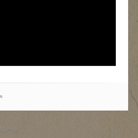
ÓN
Post:
PIG →