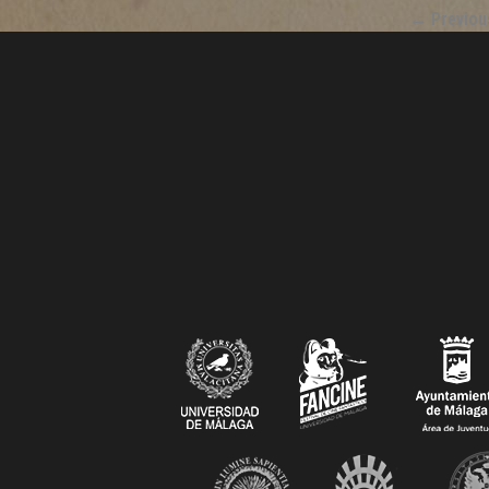
←
Previou