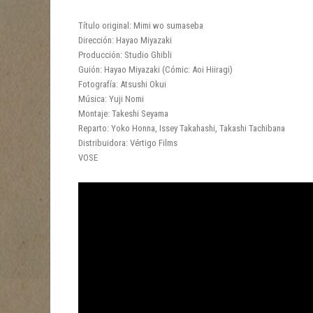
Título original: Mimi wo sumaseba
Dirección: Hayao Miyazaki
Producción: Studio Ghibli
Guión: Hayao Miyazaki (Cómic: Aoi Hiiragi)
Fotografía: Atsushi Okui
Música: Yuji Nomi
Montaje: Takeshi Seyama
Reparto: Yoko Honna, Issey Takahashi, Takashi Tachibana
Distribuidora: Vértigo Films
VOSE