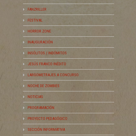
FANZRILLER
FESTIVAL
HORROR ZONE
INAUGURACIÓN
INSÓLITOS / INDÓMITOS
JESÚS FRANCO INÉDITO
LARGOMETRAJES A CONCURSO
NOCHE DE ZOMBIES
NOTICIAS
PROGRAMACIÓN
PROYECTO PEDAGÓGICO
SECCIÓN INFORMATIVA