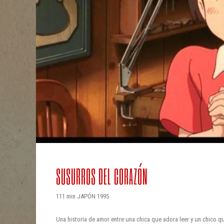
SUSURROS DEL CORAZÓN
111 min JAPÓN 1995
Una historia de amor entre una chica que adora leer y un chico qu