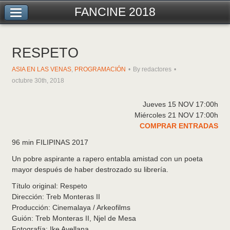
FANCINE 2018
RESPETO
ASIA EN LAS VENAS
,
PROGRAMACIÓN
By redactores
octubre 30th, 2018
Jueves 15 NOV 17:00h
Miércoles 21 NOV 17:00h
COMPRAR ENTRADAS
96 min FILIPINAS 2017
Un pobre aspirante a rapero entabla amistad con un poeta
mayor después de haber destrozado su librería.
Título original: Respeto
Dirección: Treb Monteras II
Producción: Cinemalaya / Arkeofilms
Guión: Treb Monteras II, Njel de Mesa
Fotografía: Ike Avellana