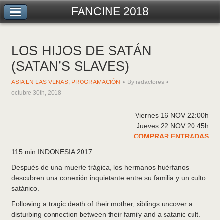
FANCINE 2018
LOS HIJOS DE SATÁN
(SATAN’S SLAVES)
ASIA EN LAS VENAS
,
PROGRAMACIÓN
By redactores
octubre 30th, 2018
Viernes 16 NOV 22:00h
Jueves 22 NOV 20:45h
COMPRAR ENTRADAS
115 min INDONESIA 2017
Después de una muerte trágica, los hermanos huérfanos
descubren una conexión inquietante entre su familia y un culto
satánico.
Following a tragic death of their mother, siblings uncover a
disturbing connection between their family and a satanic cult.