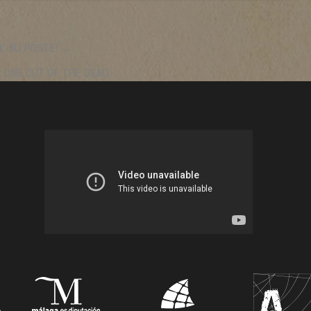
t:
AU POSTE! →
:
ONE CUT OF THE DEAD