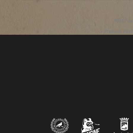
Next Pos
←
Previous Post