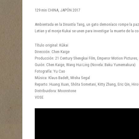
129 min CHINA, JAPÓN 2017
Ambientada en la Dinastía Tang, un gato demoníaco rompe la paz
Letian y el monje Kukai se unen para investigar la muerte de la c
Título original: Kûkai
Dirección: Chen Kaige
Producción: 21 Century Shengkai Film, Emperor Motion Pictures
Guión: Chen Kaige, Wang Hui-Ling (Novela: Baku Yumemakura)
Fotografía: Yu Cao
Música: Klaus Badelt, Misha Segal
Reparto: Huang Xuan, Shôta Sometani, Kitty Zhang, Eric Qin, Hiro
Distribuidora: Moonstone
VOSE