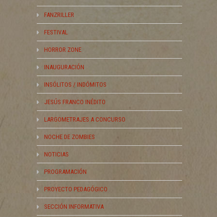
FANZRILLER
FESTIVAL
HORROR ZONE
INAUGURACIÓN
INSÓLITOS / INDÓMITOS
JESÚS FRANCO INÉDITO
LARGOMETRAJES A CONCURSO
NOCHE DE ZOMBIES
NOTICIAS
PROGRAMACIÓN
PROYECTO PEDAGÓGICO
SECCIÓN INFORMATIVA