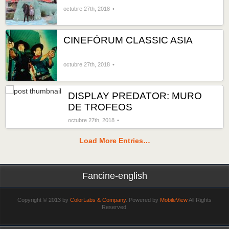
octubre 27th, 2018
CINEFÓRUM CLASSIC ASIA
octubre 27th, 2018
DISPLAY PREDATOR: MURO
DE TROFEOS
octubre 27th, 2018
Load More Entries…
Fancine-english
Copyright © 2013 by
ColorLabs & Company
. Powered by
MobileView
All Rights
Reserved.