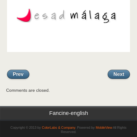
Prev
Next
Comments are closed.
Fancine-english
Copyright © 2013 by
ColorLabs & Company
. Powered by
MobileView
All Rights
Reserved.