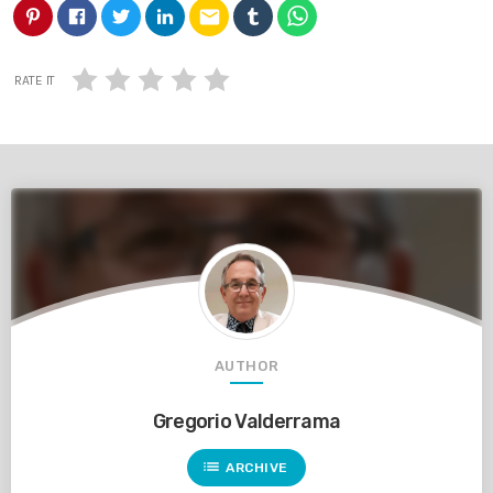
email
RATE IT
AUTHOR
Gregorio Valderrama
list
ARCHIVE