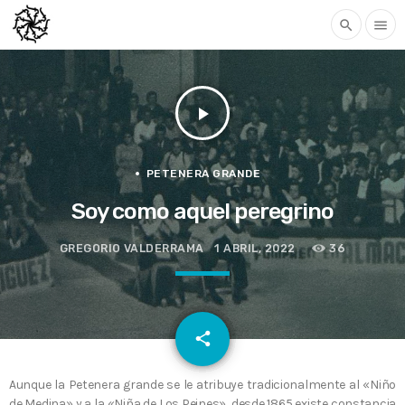
search
menu
play_arrow
PETENERA GRANDE
Soy como aquel peregrino
GREGORIO VALDERRAMA
1 ABRIL, 2022
36
email
share
Aunque la Petenera grande se le atribuye tradicionalmente al «Niño
de Medina» y a la «Niña de Los Peines», desde 1865 existe constancia