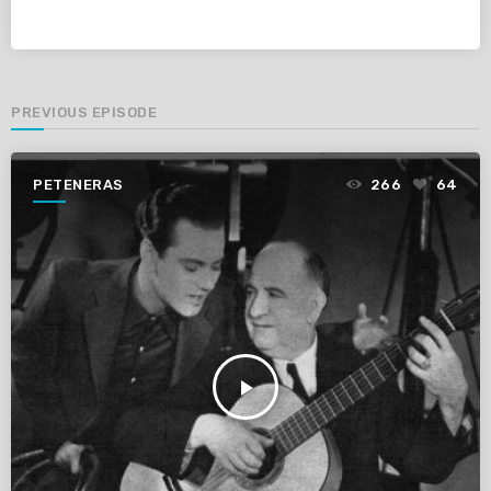
PREVIOUS EPISODE
PETENERAS
266
64
play_arrow