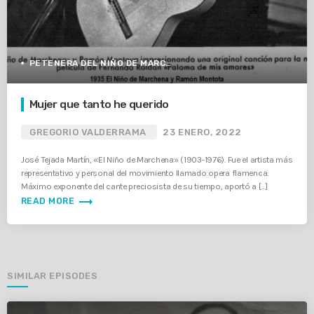
PETENERA DEL NIÑO DE MARCHENA
Mujer que tanto he querido
GREGORIO VALDERRAMA
23 ENERO, 2022
José Tejada Martín, «El Niño de Marchena» (1903-1976). Fue el artista más
representativo y personal del movimiento llamado opera flamenca.
Máximo exponente del cante preciosista de su tiempo, aportó a […]
trending_flat
READ MORE
SIMILAR EPISODES