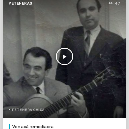
PETENERAS
47
play_arrow
PETENERA CHICA
Ven acá remediaora