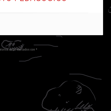
torios están marcados con
*