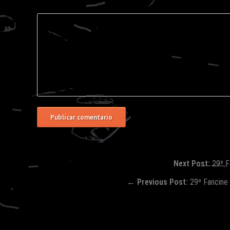
Comentario
Next Post:
29º F
←
Previous Post:
29º Fancine 