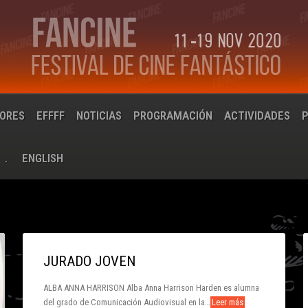
IORES
EFFFF
NOTICIAS
PROGRAMACIÓN
ACTIVIDADES
.
ENGLISH
JURADO JOVEN
ALBA ANNA HARRISON Alba Anna Harrison Harden es alumna
del grado de Comunicación Audiovisual en la…
Leer más