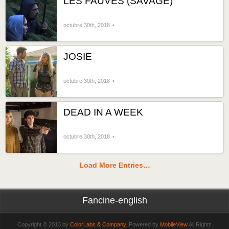
LES FAUVES (SAVAGE)
octubre 30th, 2018
JOSIE
octubre 30th, 2018
DEAD IN A WEEK
octubre 30th, 2018
Load More Entries…
Fancine-english
Copyright © 2013 by
ColorLabs & Company
. Powered by
MobileView
All Rights