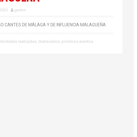
 2025
gestor
O CANTES DE MÁLAGA Y DE INFLUENCIA MALAGUEÑA
tividades realizadas
,
destacados
,
próximos eventos