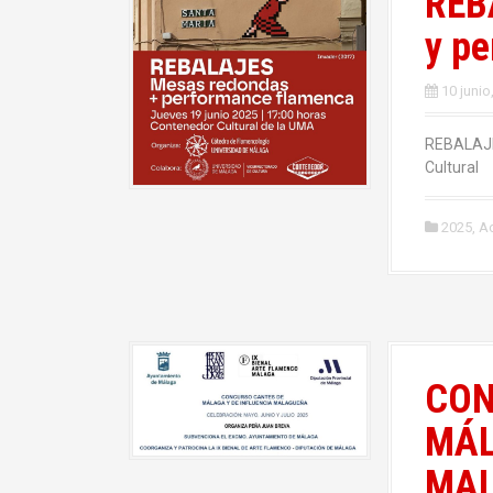
REB
y p
10 junio
REBALAJE
Cultural
2025
,
Ac
CON
MÁL
MA