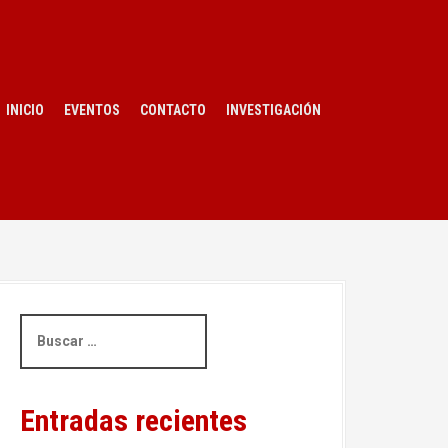
INICIO
EVENTOS
CONTACTO
INVESTIGACIÓN
B
u
s
c
a
Entradas recientes
r