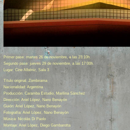
Primer pase: martes 26 de noviembre, a las 23:10h.
Segundo pase: jueves 29 de noviembre, a las 17:00h.
Lugar: Cine Albéniz, Sala 3.
Título original: Zombirama
Nacionalidad: Argentina
Producción: Caramba Estudio, Marilina Sánchez
Dirección: Ariel López, Nano Benayón
Guión: Ariel López, Nano Benayón
Fotografía: Ariel López, Nano Benayón
Música: Nicolás Di Paolo
Montaje: Ariel López, Diego Gambarotta