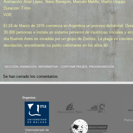
Animación: Ariel López, Nano Benayón, Marcelo Melillo, Martín Urquijo
Duración: 7 min
VOE
El 24 de Marzo de 1976 comienza en Argentina un proceso dictatorial. Duran
30.000 personas e instala un sistema perverso de injusticias sociales y
día Buenos Aires es invadida por un grupo de Zombis. La plaga va creciendo
desolación, encontrando su punto culminante en los años 90.
SECCIÓN:
ANIMACIÓN
,
INFORMATIVA - CORTOMETRAJES
,
PROGRAMACIÓN
Se han cerrado los comentarios.
Organiza: