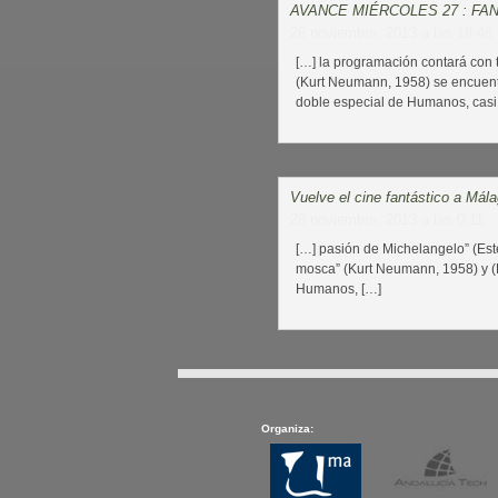
AVANCE MIÉRCOLES 27 : FAN
26 noviembre, 2013 a las 18:48
[…] la programación contará con t
(Kurt Neumann, 1958) se encuen
doble especial de Humanos, casi
Vuelve el cine fantástico a Mála
28 noviembre, 2013 a las 0:11
[…] pasión de Michelangelo” (Este
mosca” (Kurt Neumann, 1958) y (D
Humanos, […]
Organiza: