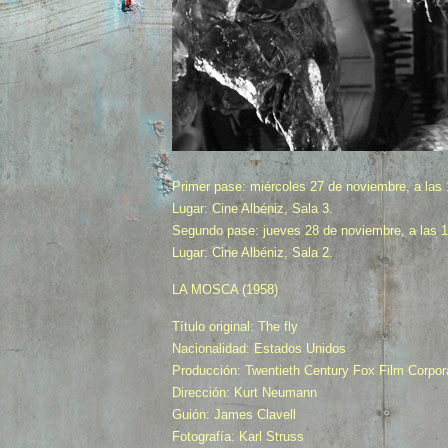
Primer pase: miércoles 27 de noviembre, a las 
Lugar: Cine Albéniz, Sala 3.
Segundo pase: jueves 28 de noviembre, a las 1
Lugar: Cine Albéniz, Sala 2.
LA MOSCA (1958)
Título original: The fly
Nacionalidad: Estados Unidos
Producción: Twentieth Century Fox Film Corpor
Dirección: Kurt Neumann
Guión: James Clavell
Fotografía: Karl Struss