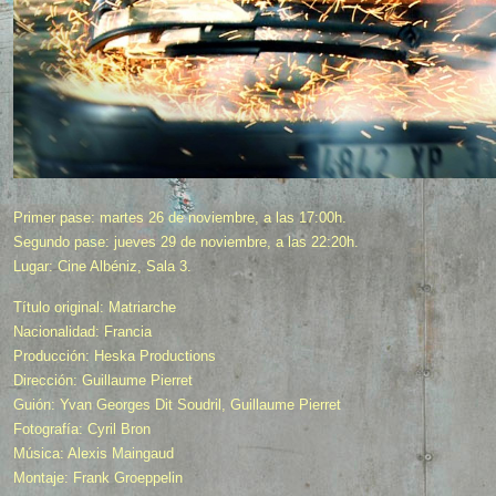
Primer pase: martes 26 de noviembre, a las 17:00h.
Segundo pase: jueves 29 de noviembre, a las 22:20h.
Lugar: Cine Albéniz, Sala 3.
Título original: Matriarche
Nacionalidad: Francia
Producción: Heska Productions
Dirección: Guillaume Pierret
Guión: Yvan Georges Dit Soudril, Guillaume Pierret
Fotografía: Cyril Bron
Música: Alexis Maingaud
Montaje: Frank Groeppelin