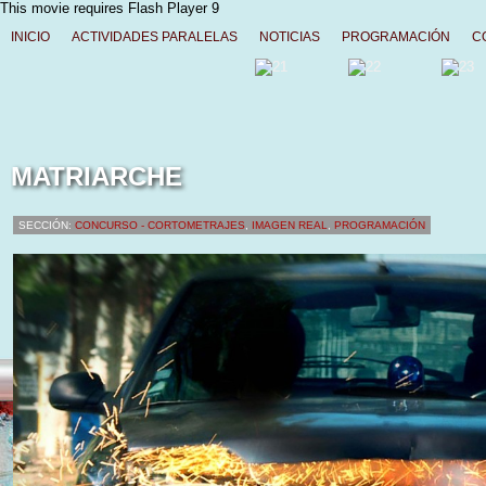
This movie requires Flash Player 9
INICIO
ACTIVIDADES PARALELAS
NOTICIAS
PROGRAMACIÓN
C
MATRIARCHE
SECCIÓN:
CONCURSO - CORTOMETRAJES
,
IMAGEN REAL
,
PROGRAMACIÓN