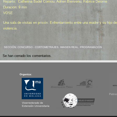
Reparto: Catherina Badel Corniou, Adrien Bienvenu, Fabrice Delome
Duración: 9 min
VOSE
Una sala de visitas en prisión. Enfrentamiento entre una madre y su hijo d
violencia.
SECCIÓN:
CONCURSO - CORTOMETRAJES
,
IMAGEN REAL
,
PROGRAMACIÓN
Se han cerrado los comentarios.
Organiza: