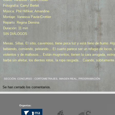
Fotografía: Carryl Bertet
Música: Phil Hilfiker, Amandine
Montaje: Vanessa Pavie-Crottier
Reparto: Regina Demina
Duración: 11 min
SIN DIÁLOGOS
Mesas. Sillas. El sitio, cavernoso, tiene poca luz y está lleno de humo. A
bebiendo, comiendo, peleando… El cuarto parece ser un refugio de locos, 
violentos y de mafiosos… Están mugrientos, tienen la cara arrugada, estrop
barba sin afeitar, los dientes rotos, la ropa rasgada… Cuando, súbitament
SECCIÓN:
CONCURSO - CORTOMETRAJES
,
IMAGEN REAL
,
PROGRAMACIÓN
Se han cerrado los comentarios.
Organiza: