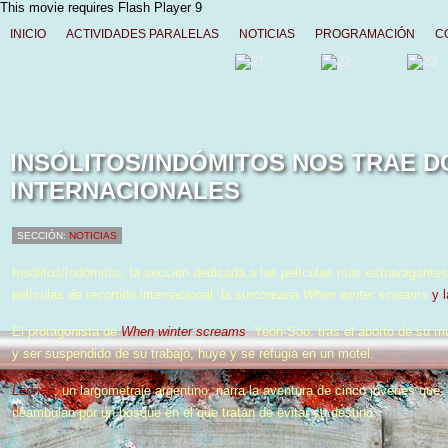
This movie requires Flash Player 9
INICIO
ACTIVIDADES PARALELAS
NOTICIAS
PROGRAMACIÓN
C
INSÓLITOS/INDÓMITOS NOS TRAE D
INTERNACIONALES
SECCIÓN:
NOTICIAS
Insólitos/Indómitos, la sección dedicada a las películas más extravagantes
películas de recorrido internacional: la surcoreana
When winter screams
y l
El protagonista de
When winter screams
, Yeon-Soo, tras el aborto de su 
y ser suspendido de su trabajo, huye y se refugia en un motel.
Leones
, un largometraje argentino, narra la aventura de cinco jóvenes qu
deambulan por un bosque en el que tratan de evitar su destino.