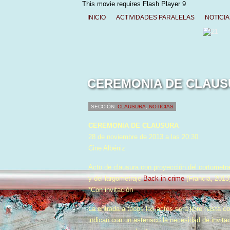
This movie requires Flash Player 9
INICIO
ACTIVIDADES PARALELAS
NOTICIA
CEREMONIA DE CLAUSU
SECCIÓN:
CLAUSURA
,
NOTICIAS
CEREMONIA DE CLAUSURA
28 de noviembre de 2013 a las 20:30
Cine Albéniz
Acto de clausura con proyección del cortometr
y del largometraje
Back in crime
(Francia, 2013
*Con invitación
La entrada a todos los actos será libre hasta c
indican con un asterisco la necesidad de invita