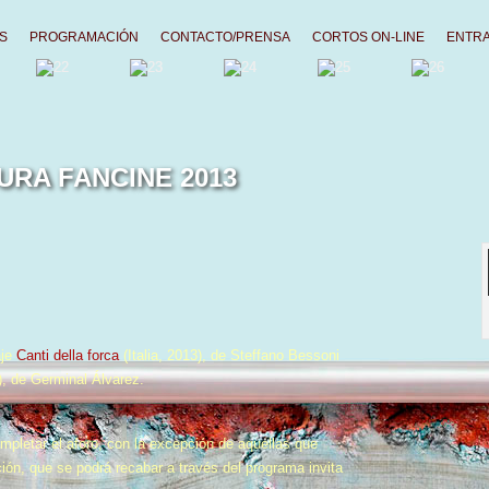
S
PROGRAMACIÓN
CONTACTO/PRENSA
CORTOS ON-LINE
ENTR
RA FANCINE 2013
aje
Canti della forca
(Italia, 2013), de Steffano Bessoni
), de Germinal Álvarez.
ompletar el aforo, con la excepción de aquellas que
ción, que se podrá recabar a través del programa invita