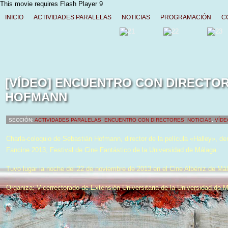
This movie requires Flash Player 9
INICIO
ACTIVIDADES PARALELAS
NOTICIAS
PROGRAMACIÓN
C
[VÍDEO] ENCUENTRO CON DIRECTO
HOFMANN
SECCIÓN:
ACTIVIDADES PARALELAS
,
ENCUENTRO CON DIRECTORES
,
NOTICIAS
,
VÍDE
Charla-coloquio de Sebastián Hofmann, director de la película «Halley», de
Fancine 2013, Festival de Cine Fantástico de la Universidad de Málaga.
Tuvo lugar la noche del 22 de noviembre de 2013 en el Cine Albéniz de Má
Organiza: Vicerrectorado de Extensión Universitaria de la Universidad de 